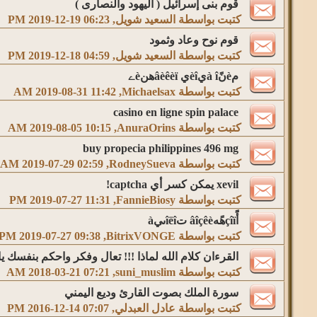
قوم بنى إسرائيل ( اليهود والنصارى )
كتبت بواسطة
السعيد شويل
‏, 2019-12-19 06:23 PM
قوم نوح وعاد وثمود
كتبت بواسطة
السعيد شويل
‏, 2019-12-18 04:59 PM
مèنًà îيèîي âèêèïهنèے
كتبت بواسطة
Michaelsax
‏, 2019-08-31 11:42 AM
casino en ligne spin palace
كتبت بواسطة
AnuraOrins
‏, 2019-08-05 10:15 AM
buy propecia philippines 496 mg
كتبت بواسطة
RodneySueva
‏, 2019-07-29 02:59 AM
xevil يمكن كسر أي captcha!
كتبت بواسطة
FannieBiosy
‏, 2019-07-27 11:31 PM
أًَçîïهًهâîçêè تîëîىيà
كتبت بواسطة
BitrixVONGE
‏, 2019-07-27 09:38 PM
القرءان كلام الله لماذا !!! تعال وفكر واحكم بنفسك يا 
كتبت بواسطة
suni_muslim
‏, 2018-03-21 07:21 AM
سورة الملك بصوت القارئ وديع اليمني
كتبت بواسطة
عادل العبدلي
‏, 2016-12-14 07:07 PM