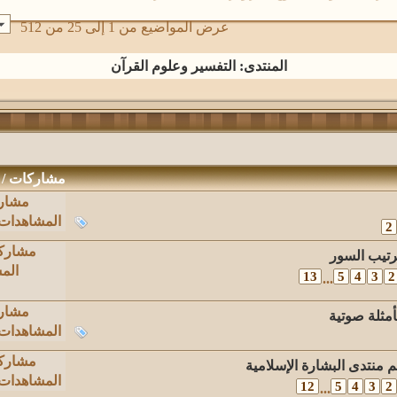
عرض المواضيع من 1 إلى 25 من 512
المنتدى:
التفسير وعلوم القرآن
مشاركات
/
مشار
المشاهدات: ,945
2
مشارك
رتيب السور
الم
13
5
4
3
2
...
مشار
أمثلة صوتية
المشاهدات: ,908
مشارك
 منتدى البشارة الإسلامية
المشاهدات: ,865
12
5
4
3
2
...