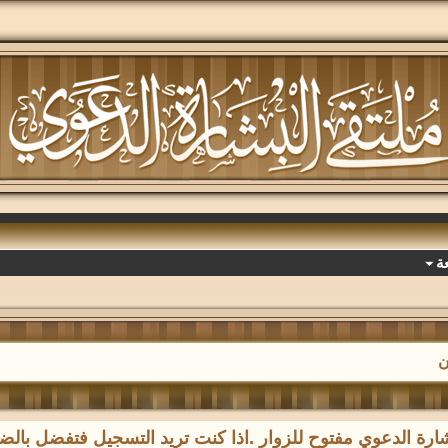
ة
ن
رة الدعوي مفتوح للزوار .اذا كنت تريد التسجيل فتفضل با