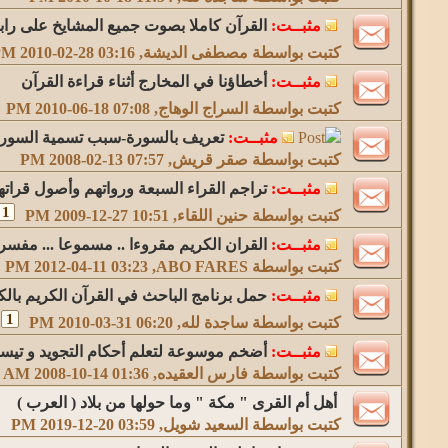
مثبــت:
القرآن كاملا بصوت جميع المشايخ على را
كتبت بواسطة
مصطفى الديشة
‏, 2010-02-28 03:16 PM
مثبــت:
أخطاؤنا في المخارج أثناء قراءة القرآن
كتبت بواسطة
السراج الوهاج
‏, 2010-06-18 07:08 PM
مثبــت:
تعريف بالسورة-سبب تسمية السورة
كتبت بواسطة
صقر قريش
‏, 2008-02-13 07:57 PM
مثبــت:
تراجم القراء السبعة ورواتهم وأصول قراته
1
كتبت بواسطة
حنين اللقاء
‏, 2009-12-27 10:51 PM
مثبــت:
القران الكريم مقروءا .. مسموعا ... مفسرا 
كتبت بواسطة
ABO FARES
‏, 2012-04-11 03:23 PM
مثبــت:
حمل برنامج الباحث في القرآن الكريم بالك
1
كتبت بواسطة
ساجدة لله
‏, 2010-03-31 06:20 PM
مثبــت:
أضخم موسوعة لتعلم أحكام التجويد و تيس
كتبت بواسطة
فارس العقيده
‏, 2008-10-14 01:36 AM
أهل أم القرى " مكة " وما حولها من بلاد ( العرب )
كتبت بواسطة
السعيد شويل
‏, 2019-12-20 03:59 PM