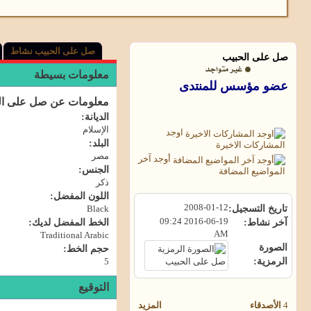
صل على الحبيب نشاط
صل على الحبيب
معلومات بسيطة
عضو مؤسس للمنتدى
معلومات عن صل على ال
الديانة:
الإسلام
اوجد
البلد:
المشاركات الاخيرة
مصر
أوجد آخر
الجنس:
المواضيع المضافة
ذكر
اللون المفضل:
2008-01-12
تاريخ التسجيل
Black
09:24
2016-06-19
آخر نشاط
الخط المفضل لديك:
AM
Traditional Arabic
الصورة
حجم الخط:
الرمزية
5
التوقيع
4
الأصدقاء
المزيد