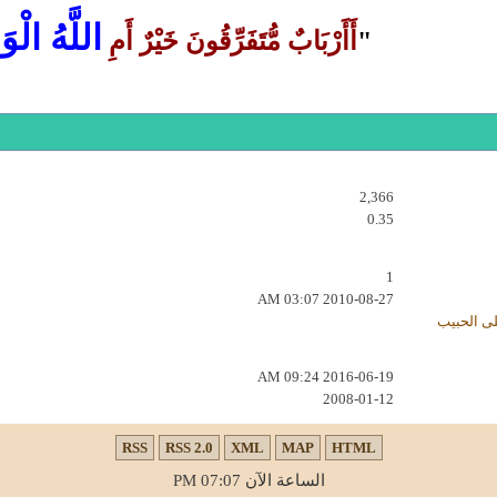
اللَّهُ الْوَ
"
أَأَرْبَابٌ مُّتَفَرِّقُونَ خَيْرٌ أَمِ
2,366
0.35
1
03:07 AM
2010-08-27
لى الحبيب
09:24 AM
2016-06-19
2008-01-12
RSS
RSS 2.0
XML
MAP
HTML
الساعة الآن
07:07 PM