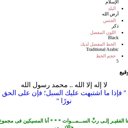
الإسلام
البلد
أرض الله
الجنس
ذكر
اللون المفضل
Black
الخط المفضل لديك
Traditional Arabic
حجم الخط
5
وقيع
لا إله إلا الله .. محمد رسول الله
" فإذا ما اشتبهت عليك السبل؛ فإن على الحق
نورًا "
نا الفقيـر إلـى ربِّ الســـمـــوات * * * أنا المسيكين فى مجموع
حالاتــــي