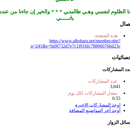
نا الظلوم لنفسي وهـي ظالمتـي * * * والخير إن جاءنا من عنده
ياتــــــي
تصال
هذه الصفحة
https://www.albshara.net/member.php?
u=241&s=9a9f732d7e7c1f916fc78806076bd23c
حصائيات
دد المشاركات
عدد المشاركات
3,641
معدل المشاركات لكل يوم
0.55
اوجد المشاركات الاخيرة
أوجد آخر المواضيع المضافة
سائل الزوار