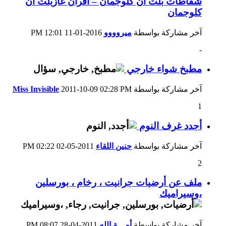
شفاطات بلت ان كلوجمان – افران غازبلت ان
كلوجمان
آخر مشاركة بواسطة
ميروووو
2016-01-11
12:01 PM
-
مطبخ شواء خارجي
آخر مشاركة بواسطة
02:28 PM
2011-10-09
Miss Invisible
1
أجدد غرف النوم
آخر مشاركة بواسطة
حنين اللقاء
2011-05-02
02:22 PM
2
ملف عن أرضيات جرانيت ، رخام ، بورسلين
،وسيراميك
آخر مشاركة بواسطة
أمـــة الله
2011-04-28
08:07 PM