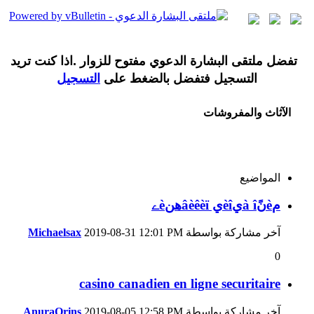
تفضل ملتقى البشارة الدعوي مفتوح للزوار .اذا كنت تريد
التسجيل فتفضل بالضغط على
التسجيل
الآثاث والمفروشات
المواضيع
مèنًà îيèîي âèêèïهنèے
آخر مشاركة بواسطة
12:01 PM
2019-08-31
Michaelsax
0
casino canadien en ligne securitaire
آخر مشاركة بواسطة
12:58 PM
2019-08-05
AnuraOrins