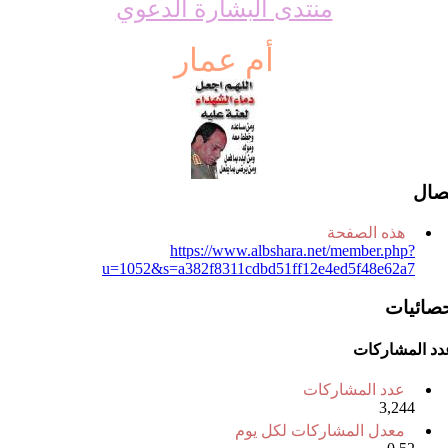
منتدى البشارة الدعوي
أم عمار
تصال
هذه الصفحة
https://www.albshara.net/member.php?
u=1052&s=a382f8311cdbd51ff12e4ed5f48e62a7
حصائيات
دد المشاركات
عدد المشاركات
3,244
معدل المشاركات لكل يوم