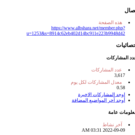
تصال
هذه الصفحة
https://www.albshara.net/member.php?
u=1253&s=8914c62eb402d14bc911e223b9948d42
حصائيات
دد المشاركات
عدد المشاركات
3,617
معدل المشاركات لكل يوم
0.58
اوجد المشاركات الاخيرة
أوجد آخر المواضيع المضافة
علومات عامة
آخر نشاط
03:31 AM
2022-09-09