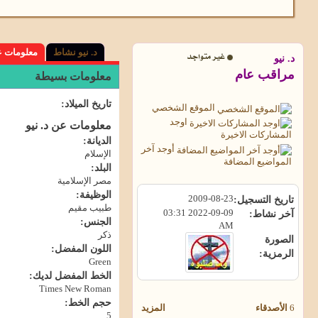
د. نيو نشاط
معلومات 
د. نيو
مراقب عام
معلومات بسيطة
تاريخ الميلاد
الموقع الشخصي
اوجد
معلومات عن د. نيو
المشاركات الاخيرة
الديانة:
أوجد آخر
الإسلام
المواضيع المضافة
البلد:
مصر الإسلامية
الوظيفة:
2009-08-23
تاريخ التسجيل
طبيب مقيم
03:31
2022-09-09
آخر نشاط
الجنس:
AM
ذكر
الصورة
اللون المفضل:
الرمزية
Green
الخط المفضل لديك:
Times New Roman
حجم الخط:
6
الأصدقاء
المزيد
5