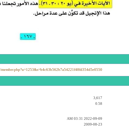
.net/member.php?u=1253&s=b4c63b562b7a54221f48fd354d5e0550
3,617
0.58
03:31 AM
2022-09-09
2009-08-23