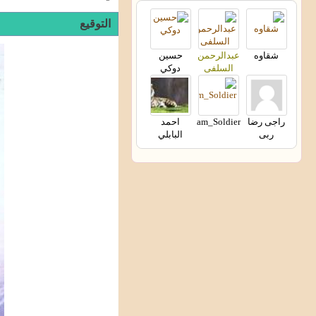
التوقيع
شقاوه
عبدالرحمن
حسين
السلفى
دوكي
راجى رضا
Islam_Soldier
احمد
ربى
البابلي