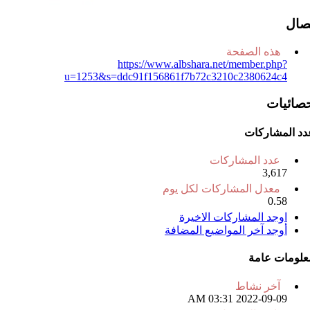
تصال
هذه الصفحة
https://www.albshara.net/member.php?
u=1253&s=ddc91f156861f7b72c3210c2380624c4
حصائيات
دد المشاركات
عدد المشاركات
3,617
معدل المشاركات لكل يوم
0.58
اوجد المشاركات الاخيرة
أوجد آخر المواضيع المضافة
علومات عامة
آخر نشاط
03:31 AM
2022-09-09