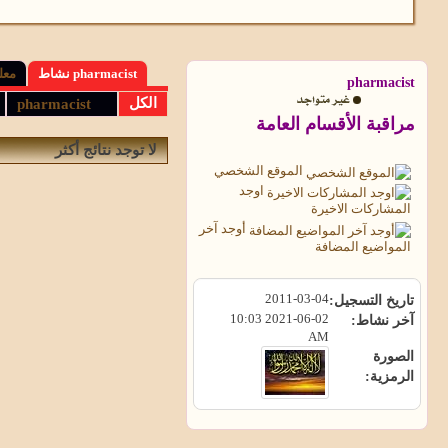
pharmacist نشاط
معل
pharmacist
الكل
pharmacist
مراقبة الأقسام العامة
لا توجد نتائج أكثر
الموقع الشخصي
اوجد
المشاركات الاخيرة
أوجد آخر
المواضيع المضافة
2011-03-04
تاريخ التسجيل
10:03
2021-06-02
آخر نشاط
AM
الصورة
الرمزية