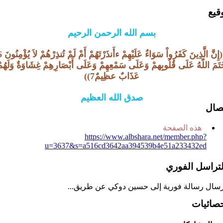
وقيع
بسم الله الرحمن الرحيم
((إِنَّ الَّذِينَ كَفَرُواْ سَوَاءٌ عَلَيْهِم
تَمَ اللّهُ عَلَى قُلُوبِهمْ وَعَلَى سَمْعِهِمْ وَعَلَى أَبْصَارِهِمْ غِشَاوَةٌ وَلَهُم
عَذَابٌ عظِيمٌ7))
صدق الله العظيم
تصال
هذه الصفحة
https://www.albshara.net/member.php?
u=3637&s=a516cd3642aa394539b4e51a233432ed
لتراسل الفوري
رسال رسالة فورية إلى حسين دوكي عن طريق...
حصائيات