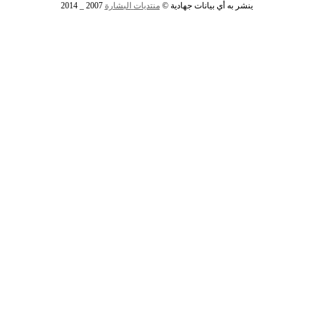
ينشر به أي بيانات جهادية ©
منتديات
البشارة
2007 _ 2014