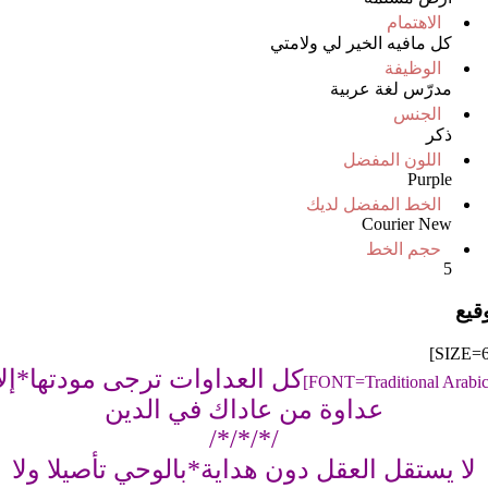
الاهتمام
كل مافيه الخير لي ولامتي
الوظيفة
مدرّس لغة عربية
الجنس
ذكر
اللون المفضل
Purple
الخط المفضل لديك
Courier New
حجم الخط
5
وقيع
كل العداوات ترجى مودتها*إلا
عداوة من عاداك في الدين
/*/*/*/
لا يستقل العقل دون هداية*بالوحي تأصيلا ولا