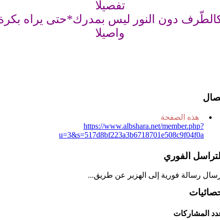
تفصيلا
الطّرف دون النور ليس بمدرك*حتى يراه بكرة
واصيلا
تصال
هذه الصفحة
https://www.albshara.net/member.php?
u=3&s=517d8bf223a3b6718701e508c9f04f0a
لتراسل الفوري
رسال رسالة فورية إلى الهزبر عن طريق...
حصائيات
دد المشاركات