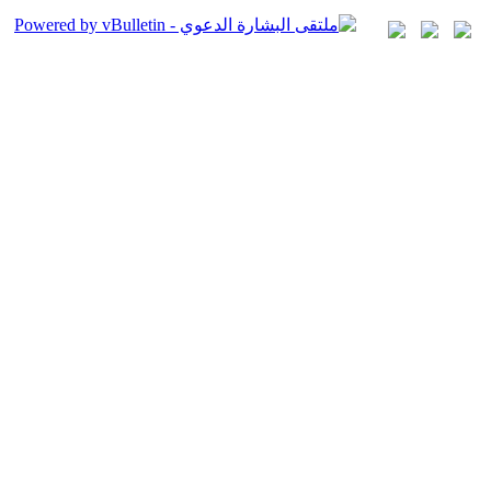
رسالة إدارية
نت لم تسجل الدخول بعد أو أنك لا تمتلك صلاحية للدخول
هذه الصفحة. هذا قد يكون عائداً لأحد هذه الأسباب:
أنت غير مسجل الدخول. إملاء الاستمارة أدنى هذه الصفحة
وحاول مرة أخرى.
ليست لديك صلاحية أو إمتيازات كافية لدخول هذه الصفحة.
هل تحاول تعديل مشاركة شخص آخر, دخول ميزات إدارية أو
نظام متميز آخر؟
إذا كنت تحاول كتابة مشاركة, ربما قامت الإدارة بحظر
حسابك , أو أن حسابك لم يتم تفعيله بعد.
يتوجب عليك
التسجيل
حتى تتمكن من مشاهدة هذه الصفحة.
سجيل الدخول
اسم العضو:
كلمة المرور:
حفظ البيانات؟
تسجيل الدخول